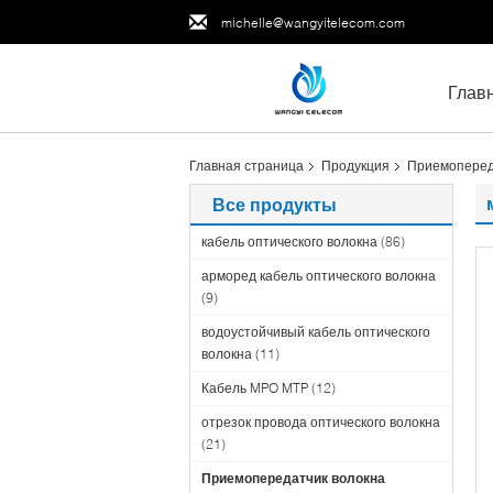
michelle@wangyitelecom.com
Глав
Главная страница
Продукция
Приемопереда
Все продукты
кабель оптического волокна
(86)
арморед кабель оптического волокна
(9)
водоустойчивый кабель оптического
волокна
(11)
Кабель MPO MTP
(12)
отрезок провода оптического волокна
(21)
Приемопередатчик волокна