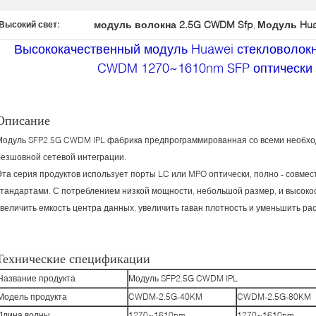
модуль волокна 2.5G CWDM Sfp
Модуль Hua
Высокий свет:
,
Высококачественный модуль Huawei стекловолок
CWDM 1270~1610nm SFP оптически
Описание
Модуль SFP2.5G CWDM IPL фабрика предпрограммированная со всеми необх
безшовной сетевой интеграции.
Эта серия продуктов использует порты LC или MPO оптически, полно - совмес
стандартами. С потреблением низкой мощности, небольшой размер, и высоко
увеличить емкость центра данных, увеличить гаван плотность и уменьшить рас
Технические спецификации
Название продукта
Модуль SFP2.5G CWDM IPL
Модель продукта
CWDM-2.5G-40KM
CWDM-2.5G-80KM
Длина волны
1270~1610nm
1270~1610nm