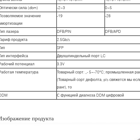
Оптически сила (dbm)
-2~3
0~5
Позволяемое значение
-19
-28
амортизации
Тип лазера
DFB/PIN
DFB/APD
Тариф продукта
2.5Gb/s
Тип
SFP
Тип интерфейса
Двухшпиндельный порт LC
Рабочий потенциал
3.3V
Работая температура
Товарный сорт: „- 5~-70°C; промышленная ран
(Товарный сорт дефолта, pls свяжется мы е
ранг), то
DDM
С функцией диагноза DDM цифровой
Изображение продукта