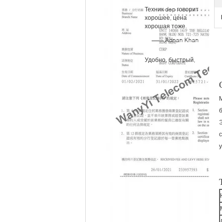
Техник dep говорит
клиента
хорошее, цена
хорошая тоже.
—— Adnan Khan
Удобно, быстрый,