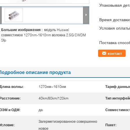
Упаковывая дет
Время доставки
Условия оплаты
Большие изображения :
модуль Huawei
совместимое 1270nm-1610nm волокна 2.5G CWDM
Sfp
Поставка спосо
контакт
Подробное описание продукта
Длина волны:
1270нм~1610нм
Тариф данных
Расстояние:
40km/80km/120km
Тип интерфей
ОЭМ и ОДМ:
да
Совместимост
Загерметизированное совершенно
Условие:
Пакет:
новое