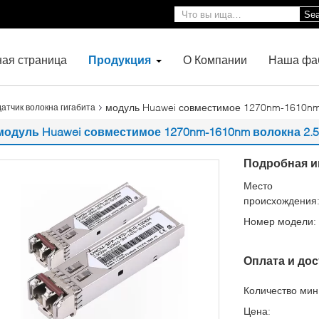
Sea
ная страница
Продукция
О Компании
Наша фа
модуль Huawei совместимое 1270nm-1610nm
тчик волокна гигабита
модуль Huawei совместимое 1270nm-1610nm волокна 2.
Подробная и
Место
происхождения
Номер модели:
Оплата и дос
Количество мин 
Цена: