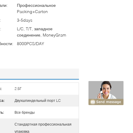
али:
Профессиональное
Packing+Carton
:
3-5days
:
L/C, T/T, западное
соединение, MoneyGram
бности:
8000PCS/DAY
:
2.5Г
са:
Двухшпиндельный порт LC
ь:
Все бренды
Стандартная профессиональная
упаковка