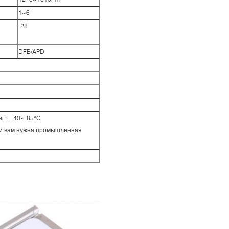
1~6
-28
DFB/APD
г: „- 40~-85°C
сли вам нужна промышленная