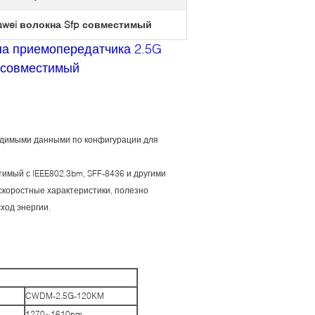
wei волокна Sfp совместимый
на приемопередатчика 2.5G
 совместимый
одимыми данными по конфигурации для
тимый с IEEE802.3bm, SFF-8436 и другими
скоростные характеристики, полезно
ход энергии.
CWDM-2.5G-120KM
1270~1610nm