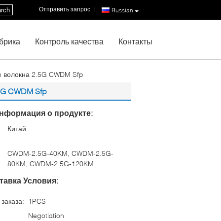
Отправить запрос
|
rch
Russian
брика
Контроль качества
Контакты
 волокна 2.5G CWDM Sfp
5G CWDM Sfp
нформация о продукте:
Китай
:
CWDM-2.5G-40KM, CWDM-2.5G-
80KM, CWDM-2.5G-120KM
тавка Условия:
заказа:
1PCS
Negotiation