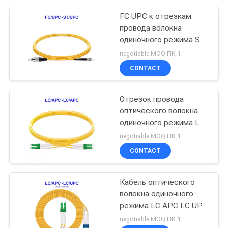
FC UPC к отрезкам
провода волокна
одиночного режима ST
UPC
negotiable MOQ:ПК 1
CONTACT
Отрезок провода
оптического волокна
одиночного режима LC
APC LC APC
negotiable MOQ:ПК 1
CONTACT
Кабель оптического
волокна одиночного
режима LC APC LC UPC
OS2
negotiable MOQ:ПК 1