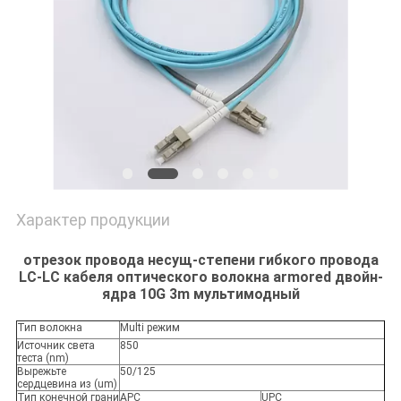
Характер продукции
отрезок провода несущ-степени гибкого провода
LC-LC кабеля оптического волокна armored двойн-
ядра 10G 3m мультимодный
Тип волокна
Multi режим
Источник света
850
теста (nm)
Вырежьте
50/125
сердцевина из (um)
Тип конечной грани
APC
UPC