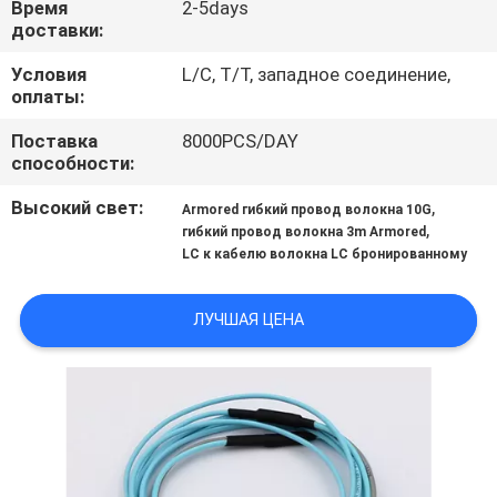
Время
2-5days
КАЧЕСТВА
доставки:
Условия
L/C, T/T, западное соединение,
КАРТА
оплаты:
САЙТА
Поставка
8000PCS/DAY
способности:
PRIVACY
Высокий свет:
,
Armored гибкий провод волокна 10G
POLICY
,
гибкий провод волокна 3m Armored
LC к кабелю волокна LC бронированному
ЛУЧШАЯ ЦЕНА