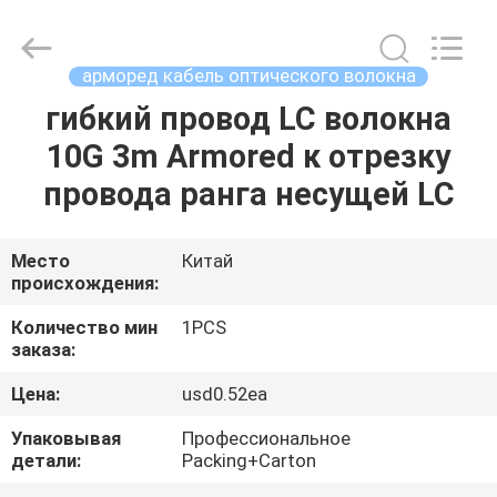
-
2026
WanyYi Telecom Tech Co.,Limited.
All
Rights
арморед кабель оптического волокна
Reserved.
гибкий провод LC волокна
ДОМ
10G 3m Armored к отрезку
ПРОДУКТЫ
провода ранга несущей LC
О
Место
Китай
происхождения:
НАС
Количество мин
1PCS
заказа:
ПУТЕШЕСТВИЕ
Цена:
usd0.52ea
ФАБРИКИ
Упаковывая
Профессиональное
детали:
Packing+Carton
ПРОВЕРКА