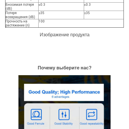
Вносимая потеря
≤0.3
≤0.3
(dB)
Потеря
≥35
≥35
возвращения (dB)
Прочность на
100
растяжение (n)
Изображение продукта
Почему выберите нас?