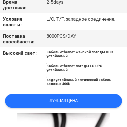
Время
2-5days
КАЧЕСТВА
доставки:
Условия
L/C, T/T, западное соединение,
КАРТА
оплаты:
САЙТА
Поставка
8000PCS/DAY
способности:
PRIVACY
Высокий свет:
Кабель ethernet женской погоды ODC
устойчивый
POLICY
,
Кабель ethernet погоды LC UPC
устойчивый
,
водоустойчивый оптический кабель
волокна 400N
ЛУЧШАЯ ЦЕНА