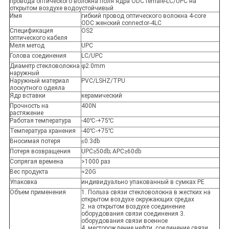
провода оптического волокна поля ядра ODC female-LC/UPC на
открытом воздухе водоустойчивый
Имя
гибкий провод оптического волокна 4-core
ODC женский connector-4LC
Спецификация
OS2
оптического кабеля
Меля метод
UPC
Голова соединения
LC/UPC
Диаметр стекловолокна
φ2.0mm
наружный
Наружный материал
PVC/LSHZ/TPU
лоскутного одеяла
Ядр вставки
керамический
Прочность на
400N
растяжение
Работая температура
-40
℃-+75℃
Температура хранения
-40
℃-+75℃
Вносимая потеря
≤0.3db
Потеря возвращения
UPC≥50db; APC≥60db
Сопрягая времена
>1000 раз
Вес продукта
≈20G
Упаковка
индивидуально упакованный в сумках PE
Объем применения
1. Польза связи стекловолокна в жестких на
открытом воздухе окружающих средах
2. на открытом воздухе соединение
оборудования связи соединения 3.
оборудования связи военное
4. месторождение нефти, соединение связи