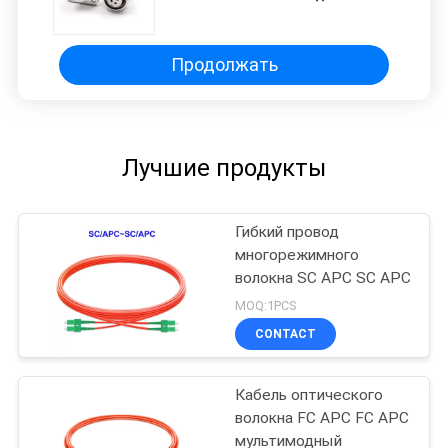
устойчивое
Продолжать
Лучшие продукты
Гибкий провод
многорежимного
волокна SC APC SC APC
MOQ:1PCS
CONTACT
Кабель оптического
волокна FC APC FC APC
мультимодный