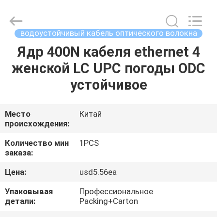
-
2026
WanyYi Telecom Tech Co.,Limited.
All
Rights
водоустойчивый кабель оптического волокна
Reserved.
Ядр 400N кабеля ethernet 4
ДОМ
женской LC UPC погоды ODC
ПРОДУКТЫ
устойчивое
О
Место
Китай
происхождения:
НАС
Количество мин
1PCS
заказа:
ПУТЕШЕСТВИЕ
Цена:
usd5.56ea
ФАБРИКИ
Упаковывая
Профессиональное
детали:
Packing+Carton
ПРОВЕРКА