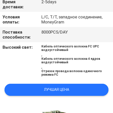
Время
2-5days
КАЧЕСТВА
доставки:
Условия
L/C, T/T, западное соединение,
КАРТА
оплаты:
MoneyGram
САЙТА
Поставка
8000PCS/DAY
способности:
PRIVACY
Высокий свет:
Кабель оптического волокна FC UPC
водоустойчивый
POLICY
,
Кабель оптического волокна 4 ядров
водоустойчивый
,
Отрезок провода волокна одиночного
режима FC
ЛУЧШАЯ ЦЕНА