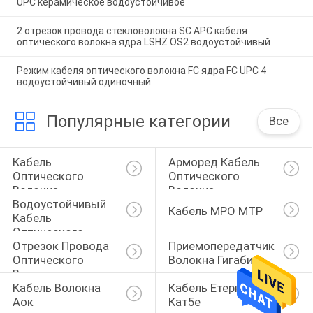
UPC керамическое водоустойчивое
2 отрезок провода стекловолокна SC APC кабеля
оптического волокна ядра LSHZ OS2 водоустойчивый
Режим кабеля оптического волокна FC ядра FC UPC 4
водоустойчивый одиночный
Популярные категории
Все
Кабель 
Арморед Кабель 
Оптического 
Оптического 
Волокна
Волокна
Водоустойчивый 
Кабель MPO MTP
Кабель 
Оптического 
Отрезок Провода 
Приемопередатчик 
Волокна
Оптического 
Волокна Гигабита
Волокна
Кабель Волокна 
Кабель Етернет 
Аок
Кат5е