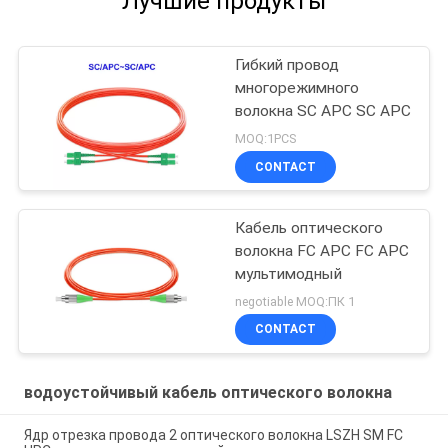
Лучшие продукты
Гибкий провод
многорежимного
волокна SC APC SC APC
MOQ:1PCS
CONTACT
Кабель оптического
волокна FC APC FC APC
мультимодный
negotiable MOQ:ПК 1
CONTACT
водоустойчивый кабель оптического волокна
Ядр отрезка провода 2 оптического волокна LSZH SM FC