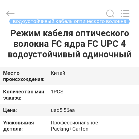
-
2026
WanyYi Telecom Tech Co.,Limited.
All
Rights
водоустойчивый кабель оптического волокна
Reserved.
Режим кабеля оптического
ДОМ
волокна FC ядра FC UPC 4
ПРОДУКТЫ
водоустойчивый одиночный
О
Место
Китай
происхождения:
НАС
Количество мин
1PCS
заказа:
ПУТЕШЕСТВИЕ
Цена:
usd5.56ea
ФАБРИКИ
Упаковывая
Профессиональное
детали:
Packing+Carton
ПРОВЕРКА