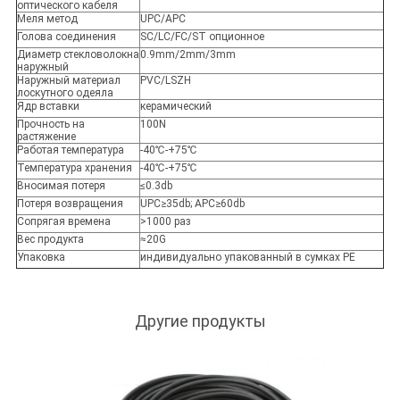
оптического кабеля
Меля метод
UPC/APC
Голова соединения
SC/LC/FC/ST опционное
Диаметр стекловолокна
0.9mm/2mm/3mm
наружный
Наружный материал
PVC/LSZH
лоскутного одеяла
Ядр вставки
керамический
Прочность на
100N
растяжение
Работая температура
-40
℃-+75℃
Температура хранения
-40
℃-+75℃
Вносимая потеря
≤0.3db
Потеря возвращения
UPC≥35db; APC≥60db
Сопрягая времена
>1000 раз
Вес продукта
≈20G
Упаковка
индивидуально упакованный в сумках PE
Другие продукты