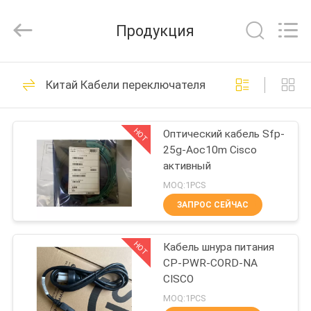
-
2026
WanyYi Telecom Tech Co.,Limited.
Продукция
All
Rights
Reserved.
ДОМ
89
Китай Кабели переключателя Cisco
кабель
ПРОДУКТЫ
оптического
HOT
Оптический кабель Sfp-
25g-Aoc10m Cisco
волокна
О
активный
НАС
MOQ:1PCS
ЗАПРОС СЕЙЧАС
12
ПУТЕШЕСТВИЕ
арморед кабель
HOT
Кабель шнура питания
ФАБРИКИ
CP-PWR-CORD-NA
оптического
CISCO
ПРОВЕРКА
MOQ:1PCS
волокна